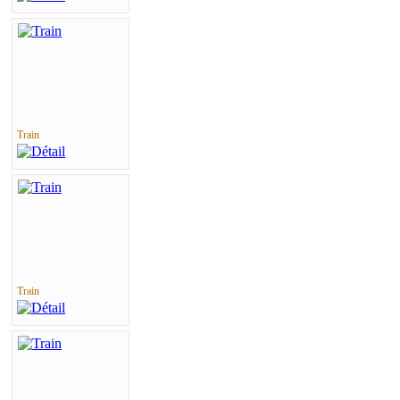
Train
Train