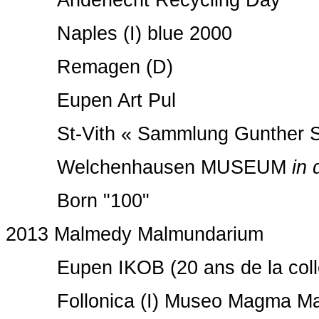
Anderlecht Recycling Day
Naples (I) blue 2000
Remagen (D)
Eupen Art Pul
St-Vith « Sammlung Gunther S
Welchenhausen
MUSEUM
in 
Born "100"
2013 Malmedy Malmundarium
Eupen IKOB (20 ans de la colle
Follonica (I) Museo Magma Mani