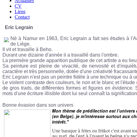
Actualités
CV
Liens
Contact
Eric Legrain
Né à Namur en 1963, Eric Legrain a fait ses études à l
de Liège.
Il vit et travaille à Beho.
Durant une dizaine d'année il a travaillé dans l'ombre.
La première grande apparition publique de cet artiste a eu lie
Sa peinture est pleine de vivacité, de nervosité et d'inquié
caractère et très personnelle, dotée d'une créativité fracassante
Eric Legrain n'est pas un peintre fidèle à une technique ou à u
Le violent contraste des couleurs, le noir et le blanc et l'étud
de gros traits, de différentes formes et figures en évidence
mots d'une écriture illisible dont lui seul connaît la signification
Bonne évasion dans son univers
Mon thème de prédilection est l’univers du 
(en Belge). je m'intéresse surtout aux ch
intérêt."
Une baraque à frites ou fritkot c'est avant tou
au sud, de l'est à l'ouest le belge s'y 