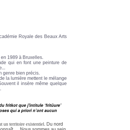
'Académie Royale des Beaux Arts
u en 1989 à Bruxelles.
tude qui en font une peinture de
...
n genre bien précis.
e de la lumière mettent le mélange
. Souvent il insère même quelque
.
fritkot que j'intitule ‘fritüure’
oses qui a priori n’ont aucun
t un territoire existentiel.
Du nord
reconnaît ... Nous sommes au sein